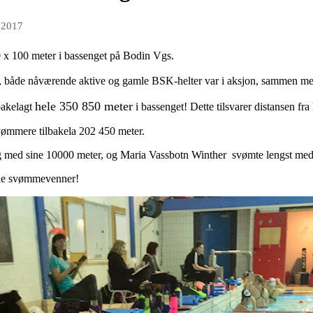
 2017
 x 100 meter i bassenget på Bodin Vgs.
, både nåværende aktive og gamle BSK-helter var i aksjon, sammen m
hele 350 850 meter
lbakelagt
i bassenget! Dette tilsvarer distansen fr
svømmere tilbakela 202 450 meter.
g med sine 10000 meter, og Maria Vassbotn Winther svømte lengst med 
 alle svømmevenner!