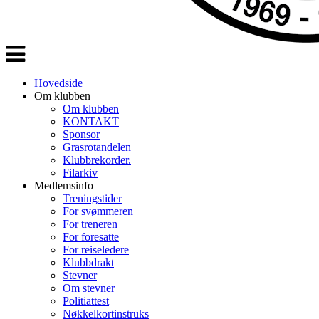
Veksle
navigasjon
Hovedside
Om klubben
Om klubben
KONTAKT
Sponsor
Grasrotandelen
Klubbrekorder.
Filarkiv
Medlemsinfo
Treningstider
For svømmeren
For treneren
For foresatte
For reiseledere
Klubbdrakt
Stevner
Om stevner
Politiattest
Nøkkelkortinstruks