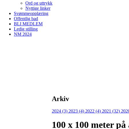
Ord og uttrykk
Nyttige linker
Svømmeopplæring
Offentlig bad
BLI MEDLEM
Ledig stilling
NM 2024
Arkiv
2024 (3)
2023 (4)
2022 (4)
2021 (32)
202
100 x 100 meter på å