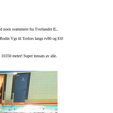
ed noen svømmere fra Tverlandet IL.
a Bodin Vgs til Trofors langs rv80 og E6!
10350 meter! Super innsats av alle.