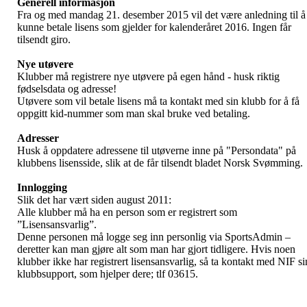
Generell informasjon
Fra og med mandag 21. desember 2015 vil det være anledning til å
kunne betale lisens som gjelder for kalenderåret 2016. Ingen får
tilsendt giro.
Nye utøvere
Klubber må registrere nye utøvere på egen hånd - husk riktig
fødselsdata og adresse!
Utøvere som vil betale lisens må ta kontakt med sin klubb for å få
oppgitt kid-nummer som man skal bruke ved betaling.
Adresser
Husk å oppdatere adressene til utøverne inne på "Persondata" på
klubbens lisensside, slik at de får tilsendt bladet Norsk Svømming.
Innlogging
Slik det har vært siden august 2011:
Alle klubber må ha en person som er registrert som
”Lisensansvarlig”.
Denne personen må logge seg inn personlig via SportsAdmin –
deretter kan man gjøre alt som man har gjort tidligere. Hvis noen
klubber ikke har registrert lisensansvarlig, så ta kontakt med NIF si
klubbsupport, som hjelper dere; tlf 03615.