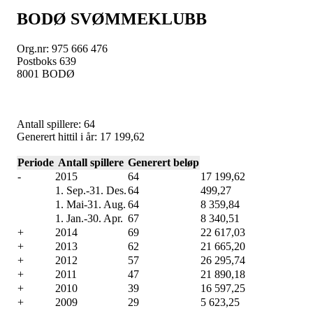
BODØ SVØMMEKLUBB
Org.nr: 975 666 476
Postboks 639
8001 BODØ
Antall spillere:
64
Generert hittil i år:
17 199,62
Periode
Antall spillere
Generert beløp
-
2015
64
17 199,62
1. Sep.
-
31. Des.
64
499,27
1. Mai
-
31. Aug.
64
8 359,84
1. Jan.
-
30. Apr.
67
8 340,51
+
2014
69
22 617,03
+
2013
62
21 665,20
+
2012
57
26 295,74
+
2011
47
21 890,18
+
2010
39
16 597,25
+
2009
29
5 623,25