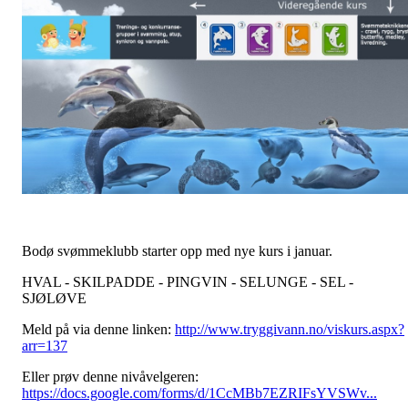
Bodø svømmeklubb starter opp med nye kurs i januar.
HVAL - SKILPADDE - PINGVIN - SELUNGE - SEL -
SJØLØVE
Meld på via denne linken:
http://www.tryggivann.no/viskurs.aspx?
arr=137
Eller prøv denne nivåvelgeren:
https://docs.google.com/forms/d/1CcMBb7EZRIFsYVSWv...