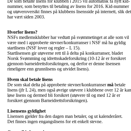
De som betalte lisens for klubben i 2015 vil automatisk få nytt kid-
nummer, som benyttes til betaling av lisens for 2016. Kid-nummer
og utøveroversikt finnes på klubbens lisensside på internett, slik det
har vært siden 2003.
Hvorfor lisens?
NSFs medlemsklubber har vedtatt på svømmetinget at alle som vil
være med i approberte stevner/konkurranser i NSF må ha gyldig
startlisens (NSF lover og regler – L 15).
Startlisensen gir utøverne rett til å delta på konkurranser, bladet
Norsk Svømming og idrettsskadeforsikring (10-12 år er forsikret
gjennom barneidrettsforsikringen, og derfor er denne lisensen
rimeligere enn grunnlisens og utvidet lisens).
Hvem skal betale lisens
De som skal delta på approberte stevner/konkurranser
må
betale
lisens (jfr L 24), men også øvrige utøvere i klubbene over 12 år ka
løse lisens og dermed bli forsikret (utøvere til og med 12 år er
forsikret gjennom Barneidrettsforsikringen).
Lisensens gyldighet
Lisensen gjelder fra den dagen man betaler, og ut kalenderåret.
Det finnes ingen engangslisens for ett enkelt stevne.