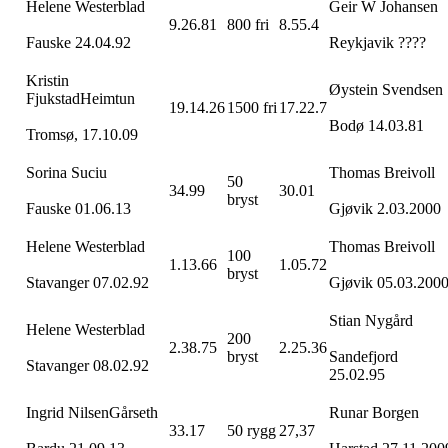
Helene
Westerblad
Geir
W Johansen
9.26.81
800
fri
8.55.4
Fauske
24.04.92
Reykjavik ????
Kristin
Øystein
Svendsen
Fjukstad
Heimtun
19.14.26
1500
fri
17.22.7
Bodø
14.03.81
Tromsø
, 17.10.09
Sorina Suciu
Thomas
Breivoll
50
34.99
30.01
bryst
Fauske
01.06.13
Gjøvik
2.03.2000
Helene
Westerblad
Thomas
Breivoll
100
1.13.66
1.05.72
bryst
Stavanger 07.02.92
Gjøvik
05.03.200
Stian
Nygård
Helene
Westerblad
200
2.38.75
2.25.36
bryst
Sandefjord
Stavanger 08.02.92
25.02.95
Ingrid Nilsen
Gårseth
Runar
Borgen
33.17
50
rygg
27,37