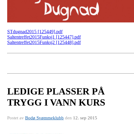
STdugnad2015 [125449].pdf
Saltentreffet2015Funksj1 [125447].pdf
Saltentreffet2015Funksj2 [125448].pdf
LEDIGE PLASSER PÅ
TRYGG I VANN KURS
Postet av
Bodø Svømmeklubb
den
12. sep 2015