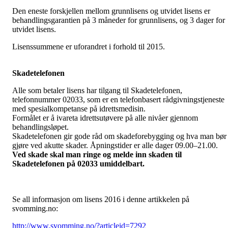
Den eneste forskjellen mellom grunnlisens og utvidet lisens er
behandlingsgarantien på 3 måneder for grunnlisens, og 3 dager for
utvidet lisens.
Lisenssummene er uforandret i forhold til 2015.
Skadetelefonen
Alle som betaler lisens har tilgang til Skadetelefonen,
telefonnummer 02033, som er en telefonbasert rådgivningstjeneste
med spesialkompetanse på idrettsmedisin.
Formålet er å ivareta idrettsutøvere på alle nivåer gjennom
behandlingsløpet.
Skadetelefonen gir gode råd om skadeforebygging og hva man bør
gjøre ved akutte skader. Åpningstider er alle dager 09.00–21.00.
Ved skade skal man ringe og melde inn skaden til
Skadetelefonen på 02033 umiddelbart.
Se all informasjon om lisens 2016 i denne artikkelen på
svomming.no:
http://www.svomming.no/?articleid=7292