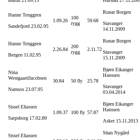
Bardu
21.09.13
Harstad
27.11.200
Runar
Borgen
Hanne
Tenggren
100
1.09.26
59.68
rygg
Stavanger
Sandefjord
23.02.95
14.11.2009
Runar
Borgen
Hanne
Tenggren
200
2.26.84
2.11.72
rygg
Stavanger
Bergen 11.02.95
15.11.2009
Bjørn Eikanger
Nina
Hanssen
Westgaard
Jacobsen
30.84
50 fly
25.78
Stavanger
Namsos
23.07.95
03.04.2014
Bjørn Eikanger
Sissel Eliassen
Hanssen
1.09.37
100 fly
57.87
Sarpsborg 17.02.89
Asker 15.11.2013
Stian
Nygård
Sissel Eliassen