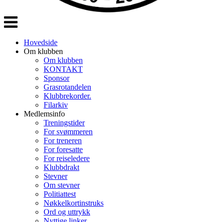
Veksle
navigasjon
Hovedside
Om klubben
Om klubben
KONTAKT
Sponsor
Grasrotandelen
Klubbrekorder.
Filarkiv
Medlemsinfo
Treningstider
For svømmeren
For treneren
For foresatte
For reiseledere
Klubbdrakt
Stevner
Om stevner
Politiattest
Nøkkelkortinstruks
Ord og uttrykk
Nyttige linker