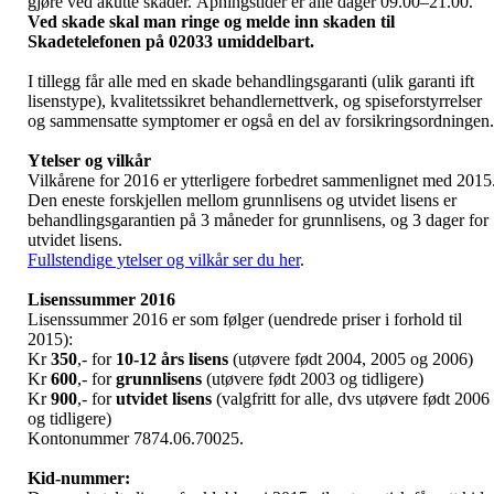
gjøre ved akutte skader. Åpningstider er alle dager 09.00–21.00.
Ved skade skal man ringe og melde inn skaden til
Skadetelefonen på 02033 umiddelbart.
I tillegg får alle med en skade behandlingsgaranti (ulik garanti ift
lisenstype), kvalitetssikret behandlernettverk, og spiseforstyrrelser
og sammensatte symptomer er også en del av forsikringsordningen.
Ytelser og vilkår
Vilkårene for 2016 er ytterligere forbedret sammenlignet med 2015
Den eneste forskjellen mellom grunnlisens og utvidet lisens er
behandlingsgarantien på 3 måneder for grunnlisens, og 3 dager for
utvidet lisens.
Fullstendige ytelser og vilkår ser du her
.
Lisenssummer 2016
Lisenssummer 2016 er som følger (uendrede priser i forhold til
2015):
Kr
350
,- for
10-12 års lisens
(utøvere født 2004, 2005 og 2006)
Kr
600
,- for
grunnlisens
(utøvere født 2003 og tidligere)
Kr
900
,- for
utvidet lisens
(valgfritt for alle, dvs utøvere født 2006
og tidligere)
Kontonummer 7874.06.70025.
Kid-nummer: