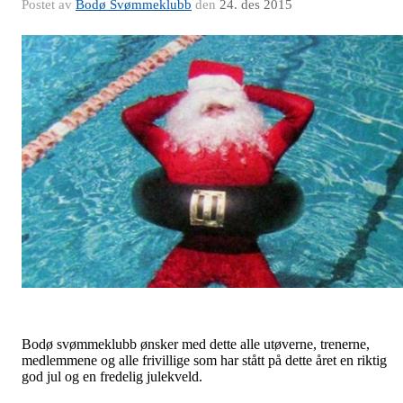
Postet av
Bodø Svømmeklubb
den
24. des 2015
Bodø svømmeklubb ønsker med dette alle utøverne, trenerne,
medlemmene og alle frivillige som har stått på dette året en riktig
god jul og en fredelig julekveld.