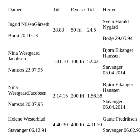
Damer
Tid
Øvelse
Tid
Herrer
Svein Harald
Ingrid Nilsen
Gårseth
Nygård
28.83
50 fri
24.5
Bodø 20.10.13
Bodø 29.05.94
Bjørn Eikanger
Nina Westgaard
Hanssen
Jacobsen
1.01.10
100 fri
52.42
Stavanger
Namsos 23.07.95
05.04.2014
Bjørn Eikanger
Nina
Hanssen
Westgaard
Jacobsen
2.14.15
200
fri
1.56.38
Stavanger
Namsos
20.07.95
06.04.2014
Helene
Westerblad
Gaute
Fredriksen
4.40.30
400
fri
4.11.50
Stavanger 06.12.91
Stavanger 06.02.9