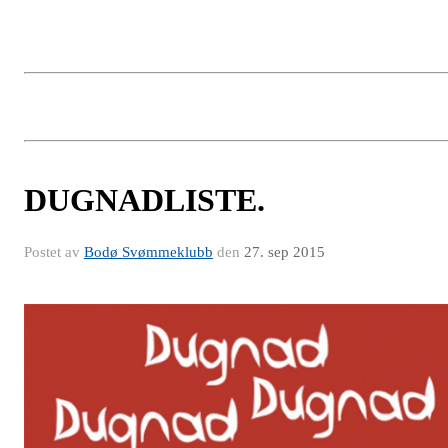
DUGNADLISTE.
Postet av
Bodø Svømmeklubb
den
27. sep 2015