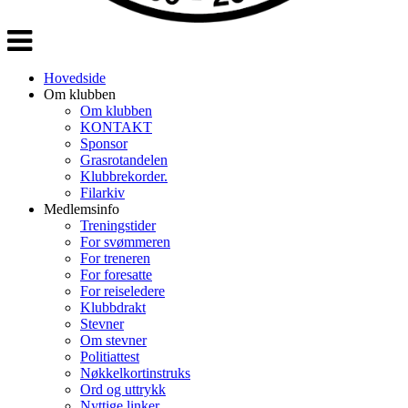
Veksle
navigasjon
Hovedside
Om klubben
Om klubben
KONTAKT
Sponsor
Grasrotandelen
Klubbrekorder.
Filarkiv
Medlemsinfo
Treningstider
For svømmeren
For treneren
For foresatte
For reiseledere
Klubbdrakt
Stevner
Om stevner
Politiattest
Nøkkelkortinstruks
Ord og uttrykk
Nyttige linker