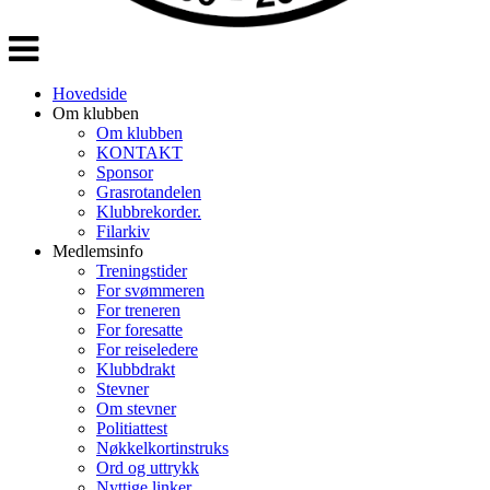
Veksle
navigasjon
Hovedside
Om klubben
Om klubben
KONTAKT
Sponsor
Grasrotandelen
Klubbrekorder.
Filarkiv
Medlemsinfo
Treningstider
For svømmeren
For treneren
For foresatte
For reiseledere
Klubbdrakt
Stevner
Om stevner
Politiattest
Nøkkelkortinstruks
Ord og uttrykk
Nyttige linker