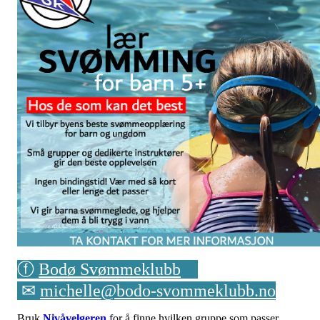
ⓕ
Bodø Svømmeklubb
✉︎
michelle@bodo-svommeklubb.no
Bruk
Nivåvelgeren
for å finne hvilken gruppe som passer