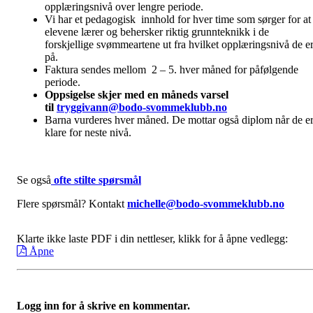
opplæringsnivå over lengre periode.
Vi har et pedagogisk innhold for hver time som sørger for at
elevene lærer og behersker riktig grunnteknikk i de
forskjellige svømmeartene ut fra hvilket opplæringsnivå de e
på.
Faktura sendes mellom 2 – 5. hver måned for påfølgende
periode.
Oppsigelse skjer med en måneds varsel
til
tryggivann@bodo-svommeklubb.no
Barna vurderes hver måned. De mottar også diplom når de e
klare for neste nivå.
Se også
ofte stilte spørsmål
Flere spørsmål? Kontakt
michelle@bodo-svommeklubb.no
Klarte ikke laste PDF i din nettleser, klikk for å åpne vedlegg:
Åpne
Logg inn for å skrive en kommentar.