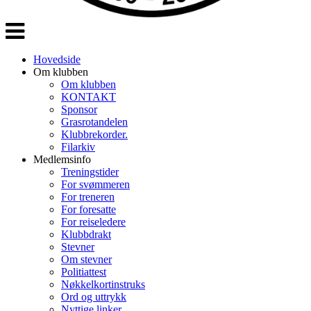
Veksle
navigasjon
Hovedside
Om klubben
Om klubben
KONTAKT
Sponsor
Grasrotandelen
Klubbrekorder.
Filarkiv
Medlemsinfo
Treningstider
For svømmeren
For treneren
For foresatte
For reiseledere
Klubbdrakt
Stevner
Om stevner
Politiattest
Nøkkelkortinstruks
Ord og uttrykk
Nyttige linker