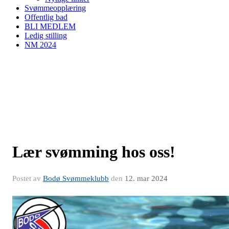
Svømmeopplæring
Offentlig bad
BLI MEDLEM
Ledig stilling
NM 2024
Lær svømming hos oss!
Postet av
Bodø Svømmeklubb
den
12. mar 2024