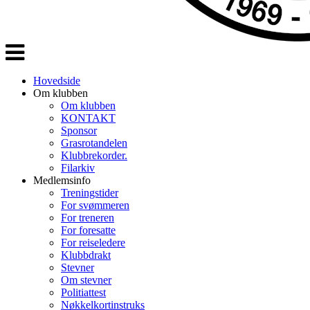
Veksle
navigasjon
Hovedside
Om klubben
Om klubben
KONTAKT
Sponsor
Grasrotandelen
Klubbrekorder.
Filarkiv
Medlemsinfo
Treningstider
For svømmeren
For treneren
For foresatte
For reiseledere
Klubbdrakt
Stevner
Om stevner
Politiattest
Nøkkelkortinstruks