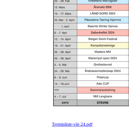
Terminliste-vår-24.pdf