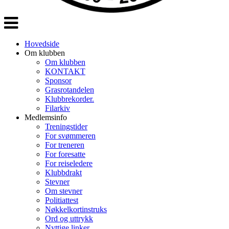
Veksle
navigasjon
Hovedside
Om klubben
Om klubben
KONTAKT
Sponsor
Grasrotandelen
Klubbrekorder.
Filarkiv
Medlemsinfo
Treningstider
For svømmeren
For treneren
For foresatte
For reiseledere
Klubbdrakt
Stevner
Om stevner
Politiattest
Nøkkelkortinstruks
Ord og uttrykk
Nyttige linker