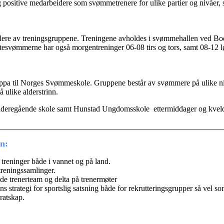
 og positive medarbeidere som svømmetrenere for ulike partier og nivåer,
or flere av treningsgruppene. Treningene avholdes i svømmehallen ved B
itesvømmerne har også morgentreninger 06-08 tirs og tors, samt 08-12 l
ppa til Norges Svømmeskole. Gruppene består av svømmere på ulike ni
ulike alderstrinn.
deregående skole samt Hunstad Ungdomsskole ettermiddager og kveld f
________________________________________________________
n:
treninger både i vannet og på land.
reningssamlinger.
e trenerteam og delta på trenermøter
ens strategi for sportslig satsning både for rekrutteringsgrupper så vel 
ratskap.