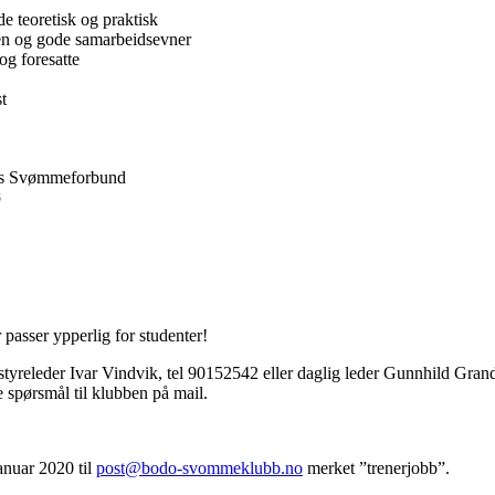
 teoretisk og praktisk
en og gode samarbeidsevner
og foresatte
t
ges Svømmeforbund
ø
passer ypperlig for studenter!
 styreleder Ivar Vindvik, tel 90152542 eller daglig leder Gunnhild Gra
e spørsmål til klubben på mail.
anuar 2020 til
post@bodo-svommeklubb.no
merket ”trenerjobb”.