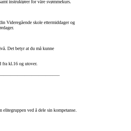
 samt instruktører for våre svømmekurs.
odin Videregående skole ettermiddager og
ørdager.
vå. Det betyr at du må kunne
ra kl.16 og utover.
__________________________
som elitegruppen ved å dele sin kompetanse.