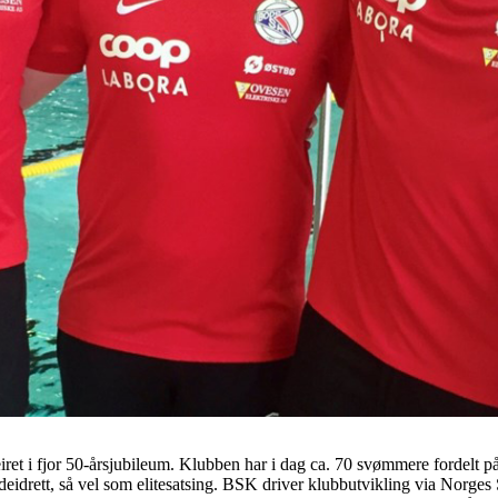
ret i fjor 50-årsjubileum. Klubben har i dag ca. 70 svømmere fordelt på
eddeidrett, så vel som elitesatsing. BSK driver klubbutvikling via Norg