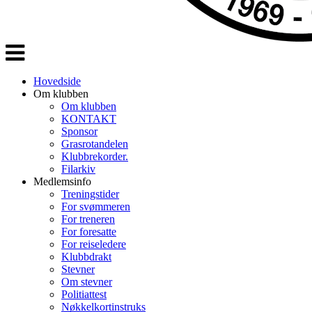
Veksle
navigasjon
Hovedside
Om klubben
Om klubben
KONTAKT
Sponsor
Grasrotandelen
Klubbrekorder.
Filarkiv
Medlemsinfo
Treningstider
For svømmeren
For treneren
For foresatte
For reiseledere
Klubbdrakt
Stevner
Om stevner
Politiattest
Nøkkelkortinstruks