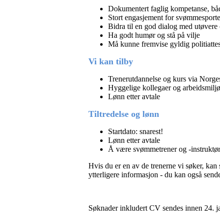
Dokumentert faglig kompetanse, både
Stort engasjement for svømmesport
Bidra til en god dialog med utøvere 
Ha godt humør og stå på vilje
Må kunne fremvise gyldig politiattes
Vi kan tilby
Trenerutdannelse og kurs via Nor
Hyggelige kollegaer og arbeidsmilj
Lønn etter avtale
Tiltredelse og lønn
Startdato: snarest!
Lønn etter avtale
Å være svømmetrener og -instruktør 
Hvis du er en av de trenerne vi søker, kan
ytterligere informasjon - du kan også send
Søknader inkludert CV sendes innen 24. j