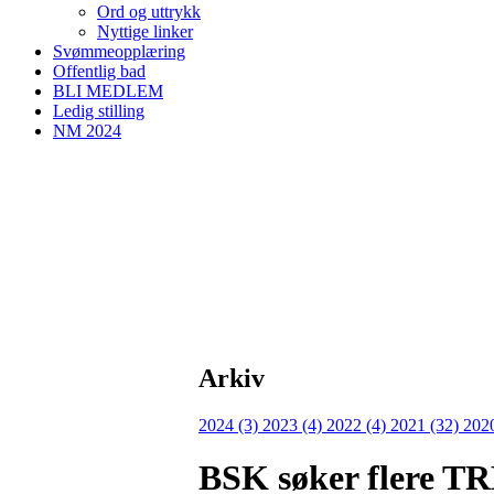
Ord og uttrykk
Nyttige linker
Svømmeopplæring
Offentlig bad
BLI MEDLEM
Ledig stilling
NM 2024
Arkiv
2024 (3)
2023 (4)
2022 (4)
2021 (32)
202
BSK søker flere