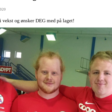
2020
 vekst og ønsker DEG med på laget!