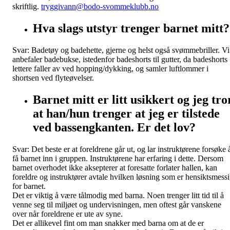
skriftlig.
tryggivann@bodo-svommeklubb.no
Hva slags utstyr trenger barnet mitt?
Svar: Badetøy og badehette, gjerne og helst også svømmebriller. Vi
anbefaler badebukse, istedenfor badeshorts til gutter, da badeshorts
lettere faller av ved hopping/dykking, og samler luftlommer i
shortsen ved flyteøvelser.
Barnet mitt er litt usikkert og jeg tro
at han/hun trenger at jeg er tilstede
ved bassengkanten. Er det lov?
Svar: Det beste er at foreldrene går ut, og lar instruktørene forsøke 
få barnet inn i gruppen. Instruktørene har erfaring i dette. Dersom
barnet overhodet ikke aksepterer at foresatte forlater hallen, kan
foreldre og instruktører avtale hvilken løsning som er hensiktsmess
for barnet.
Det er viktig å være tålmodig med barna. Noen trenger litt tid til å
venne seg til miljøet og undervisningen, men oftest går vanskene
over når foreldrene er ute av syne.
Det er allikevel fint om man snakker med barna om at de er