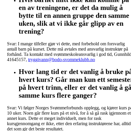
en av treningene, er det da mulig å
bytte til en annen gruppe den samme
uken, slik at vi ikke går glipp av en
trening?
Svar: I mange tilfeller gjør vi dette, med forbehold om forsvarlig
antall barn på kurset. Dette må avtales med ansvarlig instruktør på
forhånd. Ta kontakt med svømmeskoleansvarlig i god tid, Gunnhild
41645157,
tryggivann@bodo-svommeklubb.no
Hvor lang tid er det vanlig å bruke p
hvert kurs? Går man kun ett semeste
på hvert trinn, eller er det vanlig å g
samme kurs flere ganger?
Svar: Vi følger Norges Svømmeforbunds opplegg, og kjører kurs p
10 uker. Noen går flere kurs på et nivå, for å så gå rask igjennom et
annet kurs. Dette er meget individuelt, men for rask
kursgjennomgang er ikke, etter den erfaring instruktørene har, alltid
det som gir det beste resultatet.