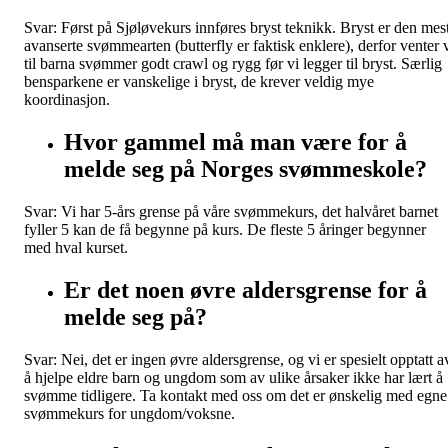
Svar: Først på Sjøløvekurs innføres bryst teknikk. Bryst er den mes
avanserte svømmearten (butterfly er faktisk enklere), derfor venter 
til barna svømmer godt crawl og rygg før vi legger til bryst. Særlig
bensparkene er vanskelige i bryst, de krever veldig mye
koordinasjon.
Hvor gammel må man være for å
melde seg på Norges svømmeskole?
Svar: Vi har 5-års grense på våre svømmekurs, det halvåret barnet
fyller 5 kan de få begynne på kurs. De fleste 5 åringer begynner
med hval kurset.
Er det noen øvre aldersgrense for å
melde seg på?
Svar: Nei, det er ingen øvre aldersgrense, og vi er spesielt opptatt a
å hjelpe eldre barn og ungdom som av ulike årsaker ikke har lært å
svømme tidligere. Ta kontakt med oss om det er ønskelig med egne
svømmekurs for ungdom/voksne.