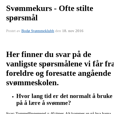
Svømmekurs - Ofte stilte
spørsmål
Postet av
Bodø Svømmeklubb
den
18. nov 2016
Her finner du svar på de
vanligste spørsmålene vi får fr
foreldre og foresatte angående
svømmeskolen.
Hvor lang tid er det normalt å bruke
på å lære å svømme?
Svar: Tommelfingerregel = 40 timer. Alt kommer an på hva barna