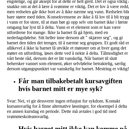
engstelige, og gir aksept for at dette er helt greit. Det er også viktig 
snakke om at det å lære å svømme er viktig. Det er lov å være redd
men redselen går ikke bort av å ikke nærme seg vann. Redselen bli
bare større med tiden. Konsekvensene av ikke å få lov til å bli tryg
i vann er for store, til at man bør gi opp selv om barnet ikke i første
omgang har lyst til å delta. Vann er et element som er kan være
utfordrene for mange. Ikke la barnet få gå hjem, med en
nederlagsfølelse. Sitt heller inne dersom alt " skjærer seg", og gi
barnet den tiden det trenger, til å nærme seg gruppen. Et godt råd er
allikevel å ikke la barnet få utvikle et mønster om at hver gang det
møter en utfordring, løses dette ved å nekte å delta. Tålmodighet er
vårt beste råd, dersom det er litt vanskelig. Når barnet til slutt
behersker vannet som element, øker selvfølelse betraktelig, særlig
dersom utgangspunktet var vanskelig for barnet. Mestring er viktig!
Får man tilbakebetalt kursavgiften
hvis barnet mitt er mye syk?
Svar: Nei, vi gir dessverre ingen refusjon for sykdom. Kontakt
kursansvarlig for å finne alternative løsninger, for eksempel å delta
en annen kursdag en periode. Dette må avtales i god tid med
svømmeskoleansvarlig.
Hvis barnet mitt ikke kan komme på