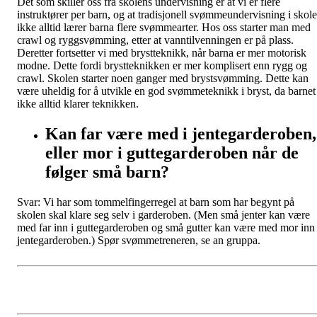
Det som skiller oss fra skolens undervisning er at vi er flere
instruktører per barn, og at tradisjonell svømmeundervisning i skol
ikke alltid lærer barna flere svømmearter. Hos oss starter man med
crawl og ryggsvømming, etter at vanntilvenningen er på plass.
Deretter fortsetter vi med brystteknikk, når barna er mer motorisk
modne. Dette fordi brystteknikken er mer komplisert enn rygg og
crawl. Skolen starter noen ganger med brystsvømming. Dette kan
være uheldig for å utvikle en god svømmeteknikk i bryst, da barnet
ikke alltid klarer teknikken.
Kan far være med i jentegarderoben,
eller mor i guttegarderoben når de
følger små barn?
Svar: Vi har som tommelfingerregel at barn som har begynt på
skolen skal klare seg selv i garderoben. (Men små jenter kan være
med far inn i guttegarderoben og små gutter kan være med mor inn 
jentegarderoben.) Spør svømmetreneren, se an gruppa.