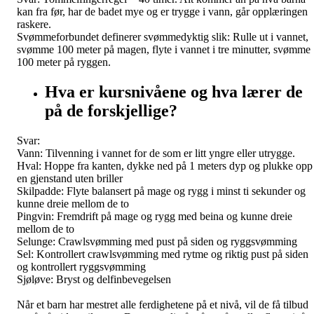
kan fra før, har de badet mye og er trygge i vann, går opplæringen
raskere.
Svømmeforbundet definerer svømmedyktig slik: Rulle ut i vannet,
svømme 100 meter på magen, flyte i vannet i tre minutter, svømme
100 meter på ryggen.
Hva er kursnivåene og hva lærer de
på de forskjellige?
Svar:
Vann: Tilvenning i vannet for de som er litt yngre eller utrygge.
Hval: Hoppe fra kanten, dykke ned på 1 meters dyp og plukke opp
en gjenstand uten briller
Skilpadde: Flyte balansert på mage og rygg i minst ti sekunder og
kunne dreie mellom de to
Pingvin: Fremdrift på mage og rygg med beina og kunne dreie
mellom de to
Selunge: Crawlsvømming med pust på siden og ryggsvømming
Sel: Kontrollert crawlsvømming med rytme og riktig pust på siden
og kontrollert ryggsvømming
Sjøløve: Bryst og delfinbevegelsen
Når et barn har mestret alle ferdighetene på et nivå, vil de få tilbud