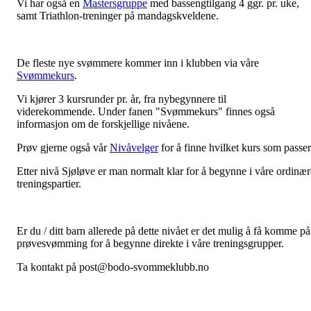
Vi har også en
Mastersgruppe
med bassengtilgang 4 ggr. pr. uke,
samt Triathlon-treninger på mandagskveldene.
De fleste nye svømmere kommer inn i klubben via våre
Svømmekurs
.
Vi kjører 3 kursrunder pr. år, fra nybegynnere til
viderekommende.
Under fanen "Svømmekurs" finnes også
informasjon om de forskjellige nivåene.
Prøv gjerne også vår
Nivåvelger
for å finne hvilket kurs som passer
Etter nivå Sjøløve er man normalt klar for å begynne i våre ordinær
treningspartier.
Er du / ditt barn allerede på dette nivået er det mulig å få komme på
prøvesvømming for å begynne direkte i våre treningsgrupper.
Ta kontakt på post@bodo-svommeklubb.no