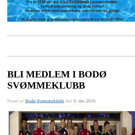
BLI MEDLEM I BODØ
SVØMMEKLUBB
Postet av
Bodø Svømmeklubb
den
9. des 2016