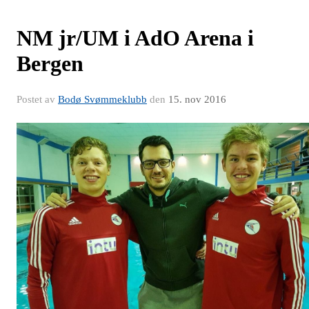
NM jr/UM i AdO Arena i
Bergen
Postet av
Bodø Svømmeklubb
den
15. nov 2016