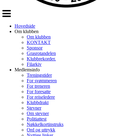
Veksle
navigasjon
Hovedside
Om klubben
Om klubben
KONTAKT
Sponsor
Grasrotandelen
Klubbrekorder.
Filarkiv
Medlemsinfo
Treningstider
For svømmeren
For treneren
For foresatte
For reiseledere
Klubbdrakt
Stevner
Om stevner
Politiattest
Nøkkelkortinstruks
Ord og uttrykk
Nyttige linker