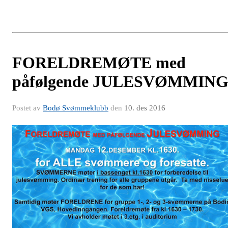
FORELDREMØTE med
påfølgende JULESVØMMIN
Postet av
Bodø Svømmeklubb
den
10. des 2016