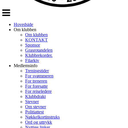
Veksle
navigasjon
Hovedside
Om klubben
Om klubben
KONTAKT
Sponsor
Grasrotandelen
Klubbrekorder.
Filarkiv
Medlemsinfo
Treningstider
For svømmeren
For treneren
For foresatte
For reiseledere
Klubbdrakt
Stevner
Om stevner
Politiattest
Nøkkelkortinstruks
Ord og uttrykk
Nyttige linker