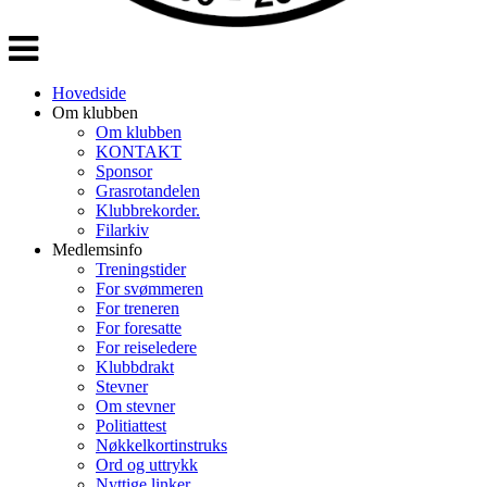
Veksle
navigasjon
Hovedside
Om klubben
Om klubben
KONTAKT
Sponsor
Grasrotandelen
Klubbrekorder.
Filarkiv
Medlemsinfo
Treningstider
For svømmeren
For treneren
For foresatte
For reiseledere
Klubbdrakt
Stevner
Om stevner
Politiattest
Nøkkelkortinstruks
Ord og uttrykk
Nyttige linker