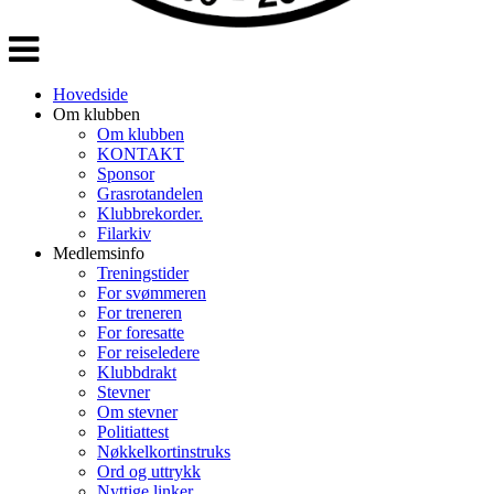
Veksle
navigasjon
Hovedside
Om klubben
Om klubben
KONTAKT
Sponsor
Grasrotandelen
Klubbrekorder.
Filarkiv
Medlemsinfo
Treningstider
For svømmeren
For treneren
For foresatte
For reiseledere
Klubbdrakt
Stevner
Om stevner
Politiattest
Nøkkelkortinstruks
Ord og uttrykk
Nyttige linker