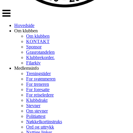
Veksle
navigasjon
Hovedside
Om klubben
Om klubben
KONTAKT
Sponsor
Grasrotandelen
Klubbrekorder.
Filarkiv
Medlemsinfo
Treningstider
For svømmeren
For treneren
For foresatte
For reiseledere
Klubbdrakt
Stevner
Om stevner
Politiattest
Nøkkelkortinstruks
Ord og uttrykk
Nyttige linker